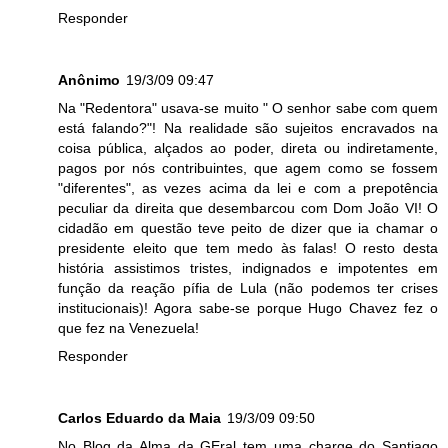
Responder
Anônimo
19/3/09 09:47
Na "Redentora" usava-se muito " O senhor sabe com quem
está falando?"! Na realidade são sujeitos encravados na
coisa pública, alçados ao poder, direta ou indiretamente,
pagos por nós contribuintes, que agem como se fossem
"diferentes", as vezes acima da lei e com a prepotência
peculiar da direita que desembarcou com Dom João VI! O
cidadão em questão teve peito de dizer que ia chamar o
presidente eleito que tem medo às falas! O resto desta
história assistimos tristes, indignados e impotentes em
função da reação pífia de Lula (não podemos ter crises
institucionais)! Agora sabe-se porque Hugo Chavez fez o
que fez na Venezuela!
Responder
Carlos Eduardo da Maia
19/3/09 09:50
No Blog da Alma da GEral tem uma charge do Santiago